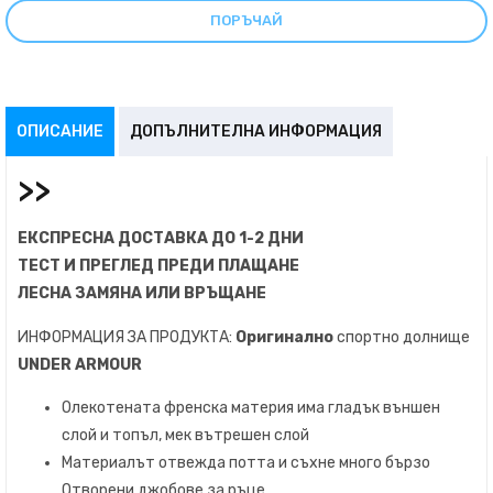
80% памук/20% полиестер
ПОРЪЧАЙ
ОПИСАНИЕ
ДОПЪЛНИТЕЛНА ИНФОРМАЦИЯ
>>
ЕКСПРЕСНА ДОСТАВКА ДО 1-2 ДНИ
ТЕСТ И ПРЕГЛЕД ПРЕДИ ПЛАЩАНЕ
ЛЕСНА ЗАМЯНА ИЛИ ВРЪЩАНЕ
ИНФОРМАЦИЯ ЗА ПРОДУКТА:
Оригинално
спортно долнище
UNDER ARMOUR
Олекотената френска материя има гладък външен
слой и топъл, мек вътрешен слой
Материалът отвежда потта и съхне много бързо
Отворени джобове за ръце