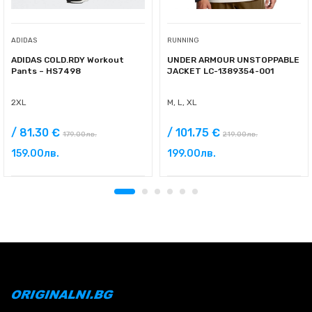
ADIDAS
RUNNING
ADIDAS COLD.RDY Workout
UNDER ARMOUR UNSTOPPABLE
Pants – HS7498
JACKET LC-1389354-001
2XL
M, L, XL
/ 81.30 €
/ 101.75 €
179.00
лв.
219.00
лв.
159.00
лв.
199.00
лв.