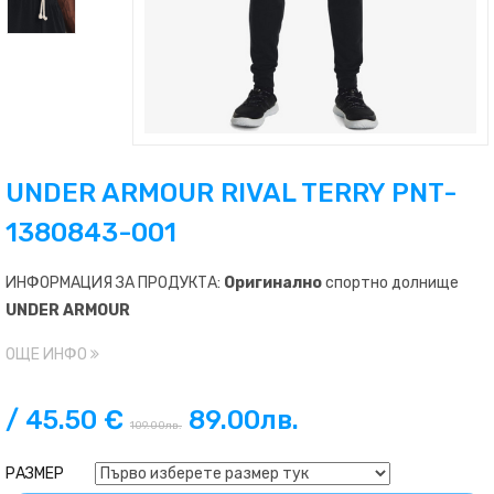
UNDER ARMOUR RIVAL TERRY PNT-
1380843-001
ИНФОРМАЦИЯ ЗА ПРОДУКТА:
Оригинално
спортно долнище
UNDER ARMOUR
Олекотената френска материя има гладък външен слой и
ОЩЕ ИНФО
топъл, мек вътрешен слой
Материалът отвежда потта и съхне много бързо
/ 45.50 €
89.00
лв.
109.00
лв.
Отворени джобове за ръце
Спуснат, оформен подгъв за по-добро покритие
РАЗМЕР